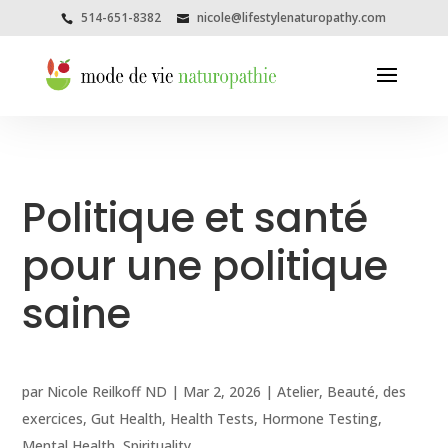
514-651-8382
nicole@lifestylenaturopathy.com
Politique et santé
pour une politique
saine
par
Nicole Reilkoff ND
|
Mar 2, 2026
|
Atelier
,
Beauté
,
des
exercices
,
Gut Health
,
Health Tests
,
Hormone Testing
,
Mental Health
,
Spirituality