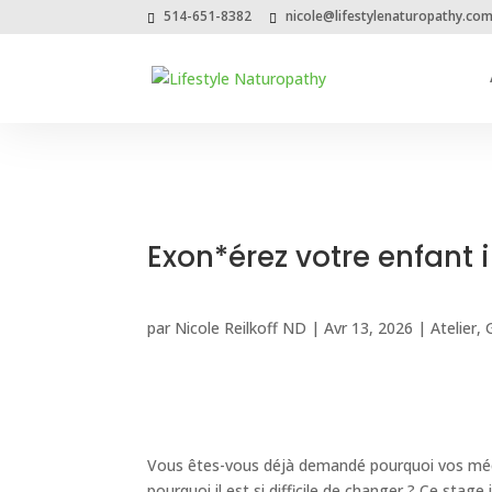
514-651-8382
nicole@lifestylenaturopathy.co
Exon*érez votre enfant i
par
Nicole Reilkoff ND
|
Avr 13, 2026
|
Atelier
,
Vous êtes-vous déjà demandé pourquoi vos méc
pourquoi il est si difficile de changer ? Ce stage