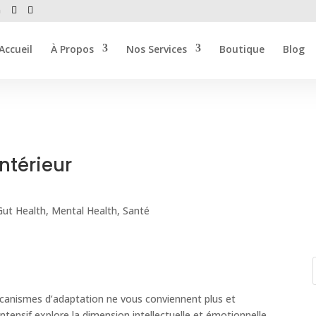
m
Accueil
À Propos
Nos Services
Boutique
Blog
ntérieur
Gut Health
,
Mental Health
,
Santé
anismes d’adaptation ne vous conviennent plus et
 intensif explore la dimension intellectuelle et émotionnelle