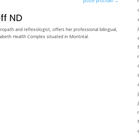
poste prochain
→
off ND
uropath and reflexologist, offers her professional bilingual,
zabeth Health Complex situated in Montréal.