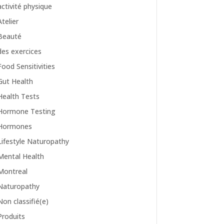
activité physique
Atelier
Beauté
des exercices
Food Sensitivities
Gut Health
Health Tests
Hormone Testing
Hormones
Lifestyle Naturopathy
Mental Health
Montreal
Naturopathy
Non classifié(e)
Produits