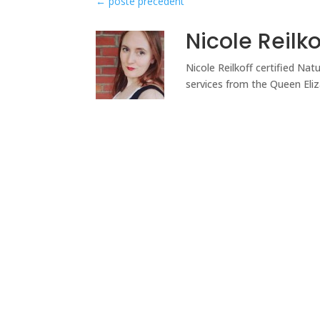
←
poste précédent
Nicole Reilk
Nicole Reilkoff certified Nat
services from the Queen Eli