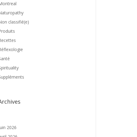
Montreal
Naturopathy
Non classifié(e)
Produits
Recettes
Réflexologie
Santé
Spirituality
Suppléments
Archives
juin 2026
avril 2026