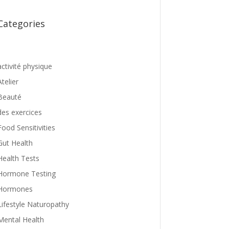
Categories
activité physique
Atelier
Beauté
des exercices
Food Sensitivities
Gut Health
Health Tests
Hormone Testing
Hormones
Lifestyle Naturopathy
Mental Health