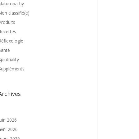
Naturopathy
Non classifié(e)
Produits
Recettes
Réflexologie
Santé
Spirituality
Suppléments
Archives
juin 2026
avril 2026
mars 2026