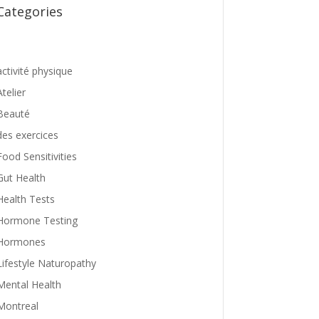
Categories
activité physique
Atelier
Beauté
des exercices
Food Sensitivities
Gut Health
Health Tests
Hormone Testing
Hormones
Lifestyle Naturopathy
Mental Health
Montreal