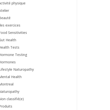
activité physique
Atelier
Beauté
des exercices
Food Sensitivities
Gut Health
Health Tests
Hormone Testing
Hormones
Lifestyle Naturopathy
Mental Health
Montreal
Naturopathy
Non classifié(e)
Produits