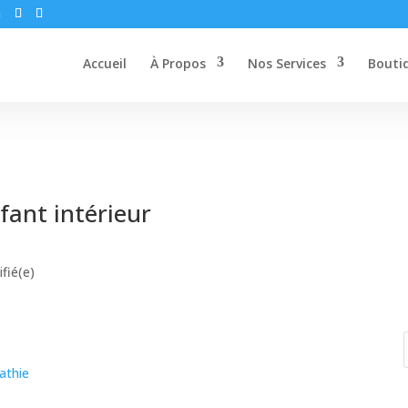
m
Accueil
À Propos
Nos Services
Bouti
fant intérieur
ifié(e)
athie