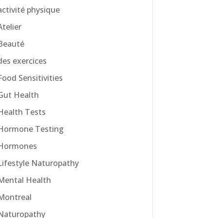
activité physique
Atelier
Beauté
des exercices
Food Sensitivities
Gut Health
Health Tests
Hormone Testing
Hormones
Lifestyle Naturopathy
Mental Health
Montreal
Naturopathy