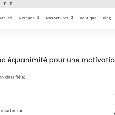
m
Accueil
À Propos
Nos Services
Boutique
Blog
avec équanimité pour une motivati
n classifié(e)
emporter sur