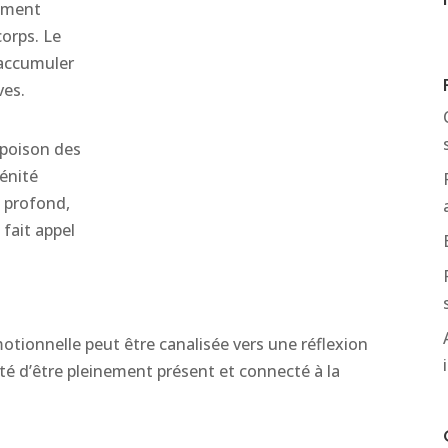
timent
orps. Le
’accumuler
ves.
 poison des
énité
 profond,
fait appel
motionnelle peut être canalisée vers une réflexion
ité d’être pleinement présent et connecté à la