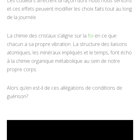
Les couleurs affectent la façon dont nous nous sentons
et ces effets peuvent modifier les choix faits tout au long
de la journée.
La chimie des cristaux s’aligne sur la
foi
en ce que
chacun a sa propre vibration. La structure des liaisons
atomiques, les minéraux impliqués et le temps, font écho
à la chimie organique métabolique au sein de notre
propre corps.
Alors qu’en est-il de ces allégations de conditions de
guérison?